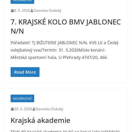
NEZAŘAZENÉ
8. 5. 2026
Stanislav Dubský
7. KRAJSKÉ KOLO BMV JABLONEC
N/N
Pořadatel: TJ BIŽUTERIE JABLONEC N/N, KVS LK a Český
volejbalový svazTermín: 31. 5.2026Místo konání:
Městská sportovní hala, U Přehrady 4747/20, 466
Read More
NEZAŘAZENÉ
20. 4. 2026
Stanislav Dubský
Krajská akademie
Třetí díl Krajské akademie kluků se konal jako Ještědský