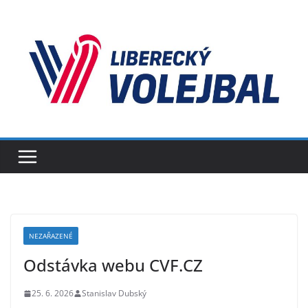
Přeskočit
na
obsah
NEZAŘAZENÉ
Odstávka webu CVF.CZ
25. 6. 2026
Stanislav Dubský