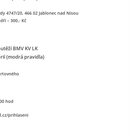
dy 4747/20, 466 02 Jablonec nad Nisou
dří – 300,- Kč
outěží BMV KV LK
ií (modrá pravidla)
tartovného
,00 hod
.cz/prihlaseni