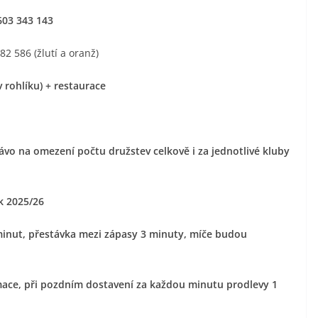
603 343 143
6 (žlutí a oranž)
 rohlíku) + restaurace
rávo na omezení počtu družstev celkově i za jednotlivé kluby
ok 2025/26
 minut, přestávka mezi zápasy 3 minuty, míče budou
mace, při pozdním dostavení za každou minutu prodlevy 1