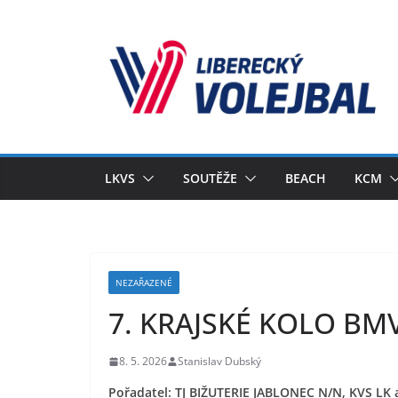
Přeskočit
na
obsah
LKVS
SOUTĚŽE
BEACH
KCM
NEZAŘAZENÉ
7. KRAJSKÉ KOLO BM
8. 5. 2026
Stanislav Dubský
Pořadatel: TJ BIŽUTERIE JABLONEC N/N, KVS LK a