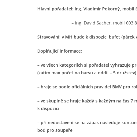
Hlavní pořadatel: Ing. Vladimír Pokorný, mobil 
– Ing. David Sacher, mobil 603 882 58
Stravování: v MH bude k dispozici bufet (párek v
Doplňující informace:
– ve všech kategoriích si pořadatel vyhrazuje p
(zatím max počet na barvu a oddíl – 5 družstev)
– hraje se podle oficiálních pravidel BMV pro r
– ve skupině se hraje každý s každým na čas 7
k dispozici
– při nedostavení se na zápas následuje kontu
bod pro soupeře