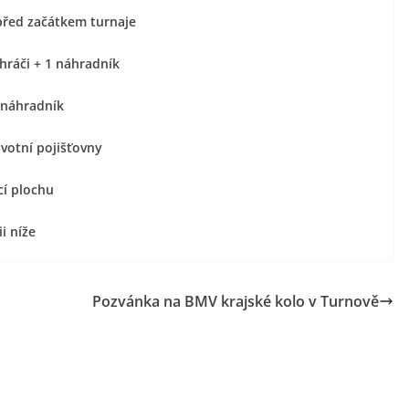
 před začátkem turnaje
hráči + 1 náhradník
 náhradník
avotní pojišťovny
cí plochu
ii níže
Pozvánka na BMV krajské kolo v Turnově