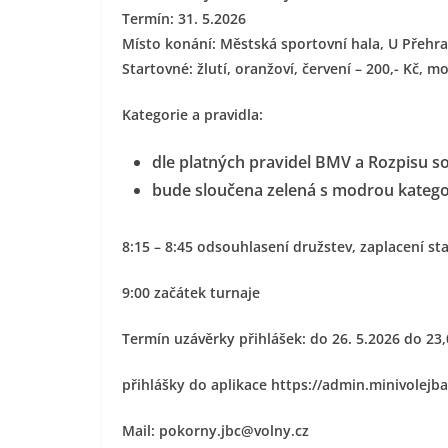
Termín: 31. 5.2026
Místo konání: Městská sportovní hala, U Přehra
Startovné: žlutí, oranžoví, červení – 200,- Kč, mo
Kategorie a pravidla:
dle platných pravidel BMV a Rozpisu s
bude sloučena zelená s modrou kategor
8:15 – 8:45 odsouhlasení družstev, zaplacení s
9:00 začátek turnaje
Termín uzávěrky přihlášek: do 26. 5.2026 do 23
přihlášky do aplikace https://admin.minivolejbal
Mail: pokorny.jbc@volny.cz