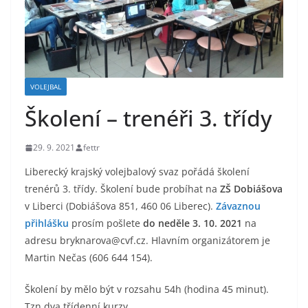
VOLEJBAL
Školení – trenéři 3. třídy
29. 9. 2021
fettr
Liberecký krajský volejbalový svaz pořádá školení
trenérů 3. třídy. Školení bude probíhat na
ZŠ Dobiášova
v Liberci (Dobiášova 851, 460 06 Liberec).
Závaznou
přihlášku
prosím pošlete
do neděle 3. 10. 2021
na
adresu bryknarova@cvf.cz. Hlavním organizátorem je
Martin Nečas (606 644 154).
Školení by mělo být v rozsahu 54h (hodina 45 minut).
Tzn dva třídenní kurzy.