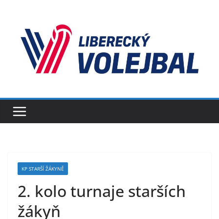
Přeskočit
na
obsah
KP STARŠÍ ŽÁKYNĚ
2. kolo turnaje starších
žákyň