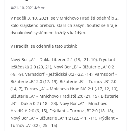
21. 10. 2021
fettr
V neděli 3. 10. 2021 se v Mnichovo Hradišti odehrálo 2.
kolo krajského přeboru starších žákyň. Soutěž se hraje
dvoukolově systémem každý s každým.
V Hradišti se odehrála tato utkání:
Nový Bor „A“ – Dukla Liberec 2:1 (13, -21, 10), Frýdlant –
Ještědská 2:0 (20, 21), Nový Bor „B“ – Bižuterie „A“ 0:2
(-8, -9), Varnsdorf – Ještědská 0:2 (-22, -14), Varnsdorf –
Bižuterie „B“ 2:0 (17, 19), Bižuterie „B“ – Turnov „B“ 2:0
(14, 7), Turnov „A“ – Mnichovo Hradiště 2:1 (-17, 12, 10),
Bižuterie „A“ – Mnichovo Hradiště 2:0 (21, 15), Bižuterie
„B“ – Dukla 0:2 (-18, -23), Nový Bor „A“ – Mnichovo
Hradiště 2:0 (6, 15), Frýdlant – Turnov „B“ 2:0 (18, 18),
Nový Bor „A“ – Bižuterie „A“ 1:2 (22, -11, -11), Frýdlant –
Turnov „A“ 0:2 (–25, -15)